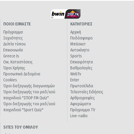
ΠΟΙΟΙ ΕΙΜΑΣΤΕ
ΚΑΤΗΓΟΡΙΕΣ
Πρόγραμμα
Αρχική
Συχνότητες
Ποδόσφαιρο
Δελτία τύπου
Μπάσκετ
Επικοινωνία
Αυτοκίνητο
Greece Is
Sports
Οικ. Καταστάσεις
Επικαιρότητα
Όροι Χρήσης
Βαθμολογίες
Προσωπικά Δεδομένα
WebTv
Cookies
Enter
Όροι διεξαγωγής διαγωνισμών
Πρωτοσέλιδα
Όροι διεξαγωγής του ραδ/κού
Τελευταίες Ειδήσεις
παιχνιδιού "ΣΠΟΡ FM Quiz"
Αρθρογραφίες
Όροι διεξαγωγής του ραδ/κού
Αφιερώματα
παιχνιδιού "Sport Quiz"
Πρόγραμμα TV
Live-radio
SITES ΤΟΥ ΟΜΙΛΟΥ