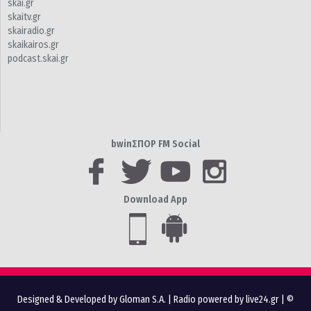
skai.gr
skaitv.gr
skairadio.gr
skaikairos.gr
podcast.skai.gr
bwinΣΠΟΡ FM Social
Download App
Designed & Developed by Gloman S.A.
|
Radio powered by live24.gr
| ©