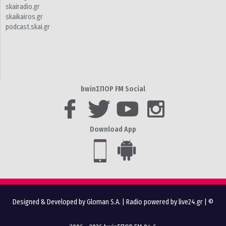
skairadio.gr
skaikairos.gr
podcast.skai.gr
bwinΣΠΟΡ FM Social
Download App
Designed & Developed by Gloman S.A.
|
Radio powered by live24.gr
| ©