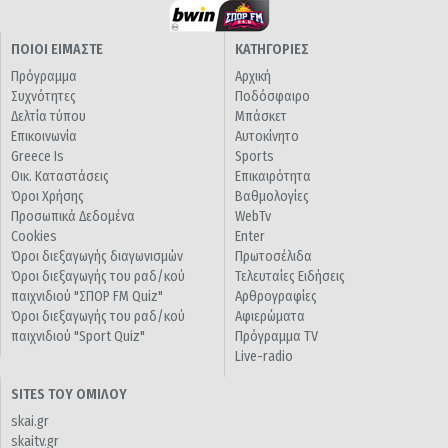
ΠΟΙΟΙ ΕΙΜΑΣΤΕ
ΚΑΤΗΓΟΡΙΕΣ
Πρόγραμμα
Αρχική
Συχνότητες
Ποδόσφαιρο
Δελτία τύπου
Μπάσκετ
Επικοινωνία
Αυτοκίνητο
Greece Is
Sports
Οικ. Καταστάσεις
Επικαιρότητα
Όροι Χρήσης
Βαθμολογίες
Προσωπικά Δεδομένα
WebTv
Cookies
Enter
Όροι διεξαγωγής διαγωνισμών
Πρωτοσέλιδα
Όροι διεξαγωγής του ραδ/κού
Τελευταίες Ειδήσεις
παιχνιδιού "ΣΠΟΡ FM Quiz"
Αρθρογραφίες
Όροι διεξαγωγής του ραδ/κού
Αφιερώματα
παιχνιδιού "Sport Quiz"
Πρόγραμμα TV
Live-radio
SITES ΤΟΥ ΟΜΙΛΟΥ
skai.gr
skaitv.gr