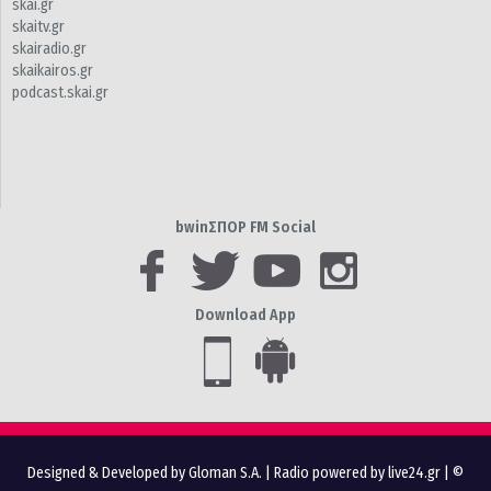
skai.gr
skaitv.gr
skairadio.gr
skaikairos.gr
podcast.skai.gr
bwinΣΠΟΡ FM Social
Download App
Designed & Developed by Gloman S.A.
|
Radio powered by live24.gr
| ©