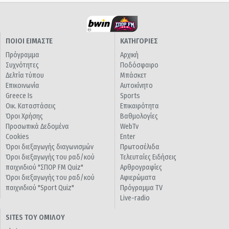
ΠΟΙΟΙ ΕΙΜΑΣΤΕ
ΚΑΤΗΓΟΡΙΕΣ
Πρόγραμμα
Αρχική
Συχνότητες
Ποδόσφαιρο
Δελτία τύπου
Μπάσκετ
Επικοινωνία
Αυτοκίνητο
Greece Is
Sports
Οικ. Καταστάσεις
Επικαιρότητα
Όροι Χρήσης
Βαθμολογίες
Προσωπικά Δεδομένα
WebTv
Cookies
Enter
Όροι διεξαγωγής διαγωνισμών
Πρωτοσέλιδα
Όροι διεξαγωγής του ραδ/κού
Τελευταίες Ειδήσεις
παιχνιδιού "ΣΠΟΡ FM Quiz"
Αρθρογραφίες
Όροι διεξαγωγής του ραδ/κού
Αφιερώματα
παιχνιδιού "Sport Quiz"
Πρόγραμμα TV
Live-radio
SITES ΤΟΥ ΟΜΙΛΟΥ