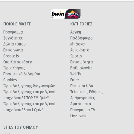
ΠΟΙΟΙ ΕΙΜΑΣΤΕ
ΚΑΤΗΓΟΡΙΕΣ
Πρόγραμμα
Αρχική
Συχνότητες
Ποδόσφαιρο
Δελτία τύπου
Μπάσκετ
Επικοινωνία
Αυτοκίνητο
Greece Is
Sports
Οικ. Καταστάσεις
Επικαιρότητα
Όροι Χρήσης
Βαθμολογίες
Προσωπικά Δεδομένα
WebTv
Cookies
Enter
Όροι διεξαγωγής διαγωνισμών
Πρωτοσέλιδα
Όροι διεξαγωγής του ραδ/κού
Τελευταίες Ειδήσεις
παιχνιδιού "ΣΠΟΡ FM Quiz"
Αρθρογραφίες
Όροι διεξαγωγής του ραδ/κού
Αφιερώματα
παιχνιδιού "Sport Quiz"
Πρόγραμμα TV
Live-radio
SITES ΤΟΥ ΟΜΙΛΟΥ