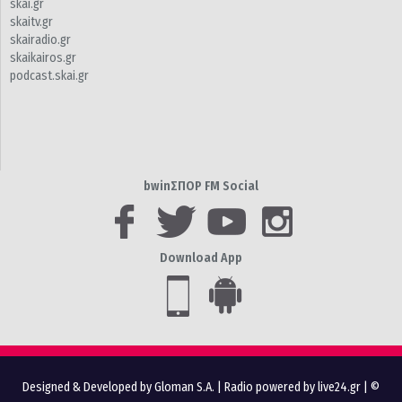
skai.gr
skaitv.gr
skairadio.gr
skaikairos.gr
podcast.skai.gr
bwinΣΠΟΡ FM Social
Download App
Designed & Developed by Gloman S.A.
|
Radio powered by live24.gr
| ©