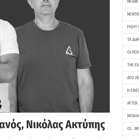
ΜΠΑΜ 
NEWS
FIGHT
ΤΑ ΔΙΑ
ΟΙ ΡΕ
THE E
ΔΥΟ Λ
Η ΕΦΕ
AFTER
ΜΠΑΛΑ
ανός, Νικόλας Ακτύπης
ΟΙ… Μ