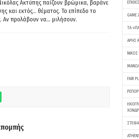
Νικόλας Ακτύπης παίζουν βρώμικα, βαράνε
ΕΠΙΘΕ
ης και εκτός… θέματος. Το επίπεδο το
GAME 
ς. Αν προλάβουν να… μιλήσουν.
ΤA «Π
ΑΡΗΣ 
ΝΙΚΟΣ
ΜΑΝΩΛ
FAIR P
ΡΕΠΟΡ
ΗΧΟΓΡ
ΧΟΝΔ
ΣΤΕΦΑ
κπομπής
ATHEN