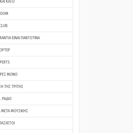
ΚΑΙ ΚΑΤΩ
ROOM
 CLUB
ΜΑΝΤΙΑ ΕΙΝΑΙ ΠΑΝΤΟΤΙΝΑ
ΠΟΡΤΕΡ
XPERTS
ΕΡΕΣ ΜΟΝΟ
ΣΗ ΤΗΣ ΤΡΙΤΗΣ
… ΡΑΔΙΟ
 ΜΕΤΑ ΜΟΥΣΙΚΗΣ
ΠΑΣΧΕΤΟΙ