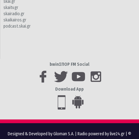
skai.gr
skaitv.gr
skairadio.gr
skaikairos.gr
podcast.skai.gr
bwinΣΠΟΡ FM Social
Download App
Designed & Developed by Gloman S.A.
|
Radio powered by live24.gr
| ©