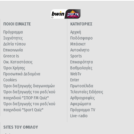
ΠΟΙΟΙ ΕΙΜΑΣΤΕ
ΚΑΤΗΓΟΡΙΕΣ
Πρόγραμμα
Αρχική
Συχνότητες
Ποδόσφαιρο
Δελτία τύπου
Μπάσκετ
Επικοινωνία
Αυτοκίνητο
Greece Is
Sports
Οικ. Καταστάσεις
Επικαιρότητα
Όροι Χρήσης
Βαθμολογίες
Προσωπικά Δεδομένα
WebTv
Cookies
Enter
Όροι διεξαγωγής διαγωνισμών
Πρωτοσέλιδα
Όροι διεξαγωγής του ραδ/κού
Τελευταίες Ειδήσεις
παιχνιδιού "ΣΠΟΡ FM Quiz"
Αρθρογραφίες
Όροι διεξαγωγής του ραδ/κού
Αφιερώματα
παιχνιδιού "Sport Quiz"
Πρόγραμμα TV
Live-radio
SITES ΤΟΥ ΟΜΙΛΟΥ