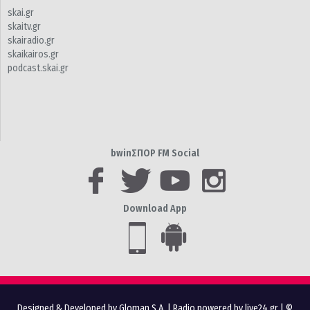
skai.gr
skaitv.gr
skairadio.gr
skaikairos.gr
podcast.skai.gr
bwinΣΠΟΡ FM Social
Download App
Designed & Developed by Gloman S.A.
|
Radio powered by live24.gr
| ©