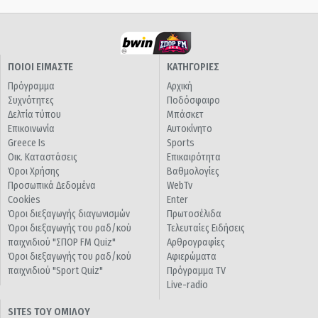
ΠΟΙΟΙ ΕΙΜΑΣΤΕ
ΚΑΤΗΓΟΡΙΕΣ
Πρόγραμμα
Αρχική
Συχνότητες
Ποδόσφαιρο
Δελτία τύπου
Μπάσκετ
Επικοινωνία
Αυτοκίνητο
Greece Is
Sports
Οικ. Καταστάσεις
Επικαιρότητα
Όροι Χρήσης
Βαθμολογίες
Προσωπικά Δεδομένα
WebTv
Cookies
Enter
Όροι διεξαγωγής διαγωνισμών
Πρωτοσέλιδα
Όροι διεξαγωγής του ραδ/κού
Τελευταίες Ειδήσεις
παιχνιδιού "ΣΠΟΡ FM Quiz"
Αρθρογραφίες
Όροι διεξαγωγής του ραδ/κού
Αφιερώματα
παιχνιδιού "Sport Quiz"
Πρόγραμμα TV
Live-radio
SITES ΤΟΥ ΟΜΙΛΟΥ