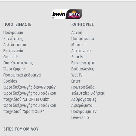
ΠΟΙΟΙ ΕΙΜΑΣΤΕ
ΚΑΤΗΓΟΡΙΕΣ
Πρόγραμμα
Αρχική
Συχνότητες
Ποδόσφαιρο
Δελτία τύπου
Μπάσκετ
Επικοινωνία
Αυτοκίνητο
Greece Is
Sports
Οικ. Καταστάσεις
Επικαιρότητα
Όροι Χρήσης
Βαθμολογίες
Προσωπικά Δεδομένα
WebTv
Cookies
Enter
Όροι διεξαγωγής διαγωνισμών
Πρωτοσέλιδα
Όροι διεξαγωγής του ραδ/κού
Τελευταίες Ειδήσεις
παιχνιδιού "ΣΠΟΡ FM Quiz"
Αρθρογραφίες
Όροι διεξαγωγής του ραδ/κού
Αφιερώματα
παιχνιδιού "Sport Quiz"
Πρόγραμμα TV
Live-radio
SITES ΤΟΥ ΟΜΙΛΟΥ