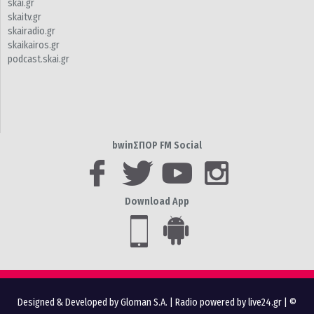
skai.gr
skaitv.gr
skairadio.gr
skaikairos.gr
podcast.skai.gr
bwinΣΠΟΡ FM Social
Download App
Designed & Developed by Gloman S.A.
|
Radio powered by live24.gr
| ©