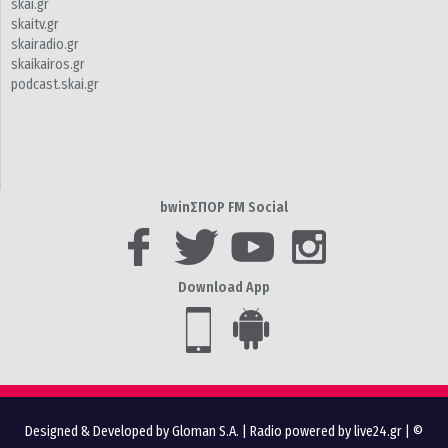
skai.gr
skaitv.gr
skairadio.gr
skaikairos.gr
podcast.skai.gr
bwinΣΠΟΡ FM Social
Download App
Designed & Developed by Gloman S.A.
|
Radio powered by live24.gr
| ©