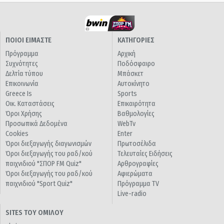
ΠΟΙΟΙ ΕΙΜΑΣΤΕ
ΚΑΤΗΓΟΡΙΕΣ
Πρόγραμμα
Αρχική
Συχνότητες
Ποδόσφαιρο
Δελτία τύπου
Μπάσκετ
Επικοινωνία
Αυτοκίνητο
Greece Is
Sports
Οικ. Καταστάσεις
Επικαιρότητα
Όροι Χρήσης
Βαθμολογίες
Προσωπικά Δεδομένα
WebTv
Cookies
Enter
Όροι διεξαγωγής διαγωνισμών
Πρωτοσέλιδα
Όροι διεξαγωγής του ραδ/κού
Τελευταίες Ειδήσεις
παιχνιδιού "ΣΠΟΡ FM Quiz"
Αρθρογραφίες
Όροι διεξαγωγής του ραδ/κού
Αφιερώματα
παιχνιδιού "Sport Quiz"
Πρόγραμμα TV
Live-radio
SITES ΤΟΥ ΟΜΙΛΟΥ