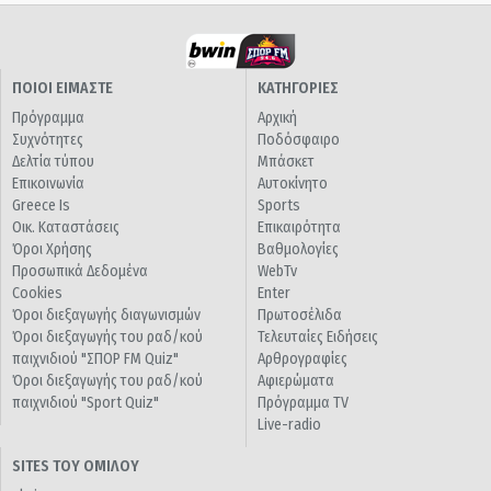
ΠΟΙΟΙ ΕΙΜΑΣΤΕ
ΚΑΤΗΓΟΡΙΕΣ
Πρόγραμμα
Αρχική
Συχνότητες
Ποδόσφαιρο
Δελτία τύπου
Μπάσκετ
Επικοινωνία
Αυτοκίνητο
Greece Is
Sports
Οικ. Καταστάσεις
Επικαιρότητα
Όροι Χρήσης
Βαθμολογίες
Προσωπικά Δεδομένα
WebTv
Cookies
Enter
Όροι διεξαγωγής διαγωνισμών
Πρωτοσέλιδα
Όροι διεξαγωγής του ραδ/κού
Τελευταίες Ειδήσεις
παιχνιδιού "ΣΠΟΡ FM Quiz"
Αρθρογραφίες
Όροι διεξαγωγής του ραδ/κού
Αφιερώματα
παιχνιδιού "Sport Quiz"
Πρόγραμμα TV
Live-radio
SITES ΤΟΥ ΟΜΙΛΟΥ