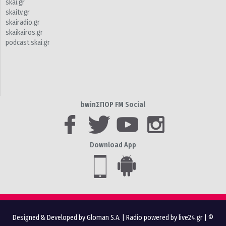
skai.gr
skaitv.gr
skairadio.gr
skaikairos.gr
podcast.skai.gr
bwinΣΠΟΡ FM Social
Download App
Designed & Developed by Gloman S.A.
|
Radio powered by live24.gr
| ©