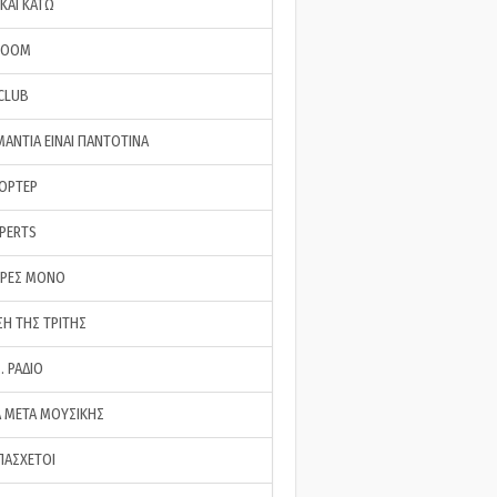
ΚΑΙ ΚΑΤΩ
ROOM
 CLUB
ΜΑΝΤΙΑ ΕΙΝΑΙ ΠΑΝΤΟΤΙΝΑ
ΠΟΡΤΕΡ
XPERTS
ΕΡΕΣ ΜΟΝΟ
ΣΗ ΤΗΣ ΤΡΙΤΗΣ
… ΡΑΔΙΟ
 ΜΕΤΑ ΜΟΥΣΙΚΗΣ
ΠΑΣΧΕΤΟΙ