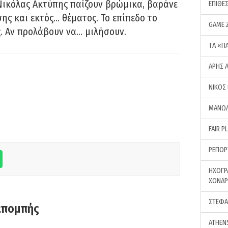
Νικόλας Ακτύπης παίζουν βρώμικα, βαράνε
ΕΠΙΘΕ
ης και εκτός… θέματος. Το επίπεδο το
GAME 
ς. Αν προλάβουν να… μιλήσουν.
ΤA «Π
ΑΡΗΣ 
ΝΙΚΟΣ
ΜΑΝΩΛ
FAIR P
ΡΕΠΟΡ
ΗΧΟΓΡ
ΧΟΝΔ
ΣΤΕΦΑ
κπομπής
ATHEN