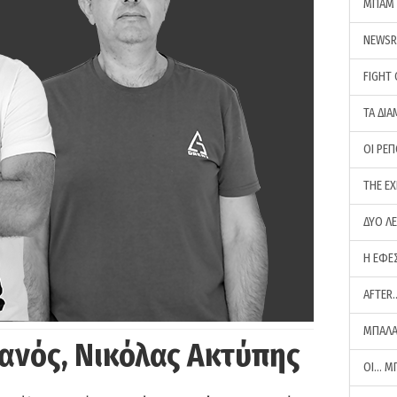
ΜΠΑΜ 
NEWS
FIGHT
ΤΑ ΔΙΑ
ΟΙ ΡΕ
THE E
ΔΥΟ Λ
Η ΕΦΕ
AFTER
ΜΠΑΛΑ
ανός, Νικόλας Ακτύπης
ΟΙ… Μ