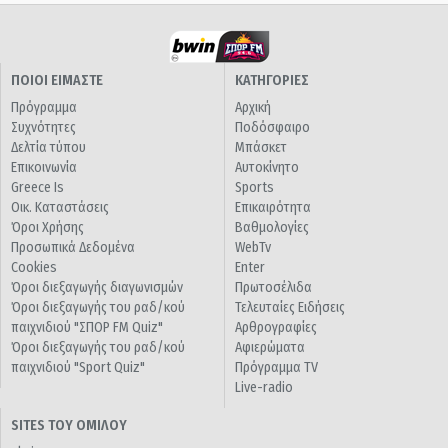
ΠΟΙΟΙ ΕΙΜΑΣΤΕ
ΚΑΤΗΓΟΡΙΕΣ
Πρόγραμμα
Αρχική
Συχνότητες
Ποδόσφαιρο
Δελτία τύπου
Μπάσκετ
Επικοινωνία
Αυτοκίνητο
Greece Is
Sports
Οικ. Καταστάσεις
Επικαιρότητα
Όροι Χρήσης
Βαθμολογίες
Προσωπικά Δεδομένα
WebTv
Cookies
Enter
Όροι διεξαγωγής διαγωνισμών
Πρωτοσέλιδα
Όροι διεξαγωγής του ραδ/κού
Τελευταίες Ειδήσεις
παιχνιδιού "ΣΠΟΡ FM Quiz"
Αρθρογραφίες
Όροι διεξαγωγής του ραδ/κού
Αφιερώματα
παιχνιδιού "Sport Quiz"
Πρόγραμμα TV
Live-radio
SITES ΤΟΥ ΟΜΙΛΟΥ