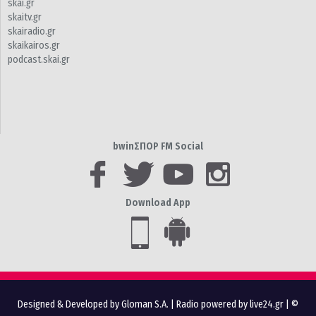
skai.gr
skaitv.gr
skairadio.gr
skaikairos.gr
podcast.skai.gr
bwinΣΠΟΡ FM Social
Download App
Designed & Developed by Gloman S.A.
|
Radio powered by live24.gr
| ©