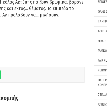
Νικόλας Ακτύπης παίζουν βρώμικα, βαράνε
ΕΠΙΘΕ
ης και εκτός… θέματος. Το επίπεδο το
GAME 
ς. Αν προλάβουν να… μιλήσουν.
ΤA «Π
ΑΡΗΣ 
ΝΙΚΟΣ
ΜΑΝΩΛ
FAIR P
ΡΕΠΟΡ
ΗΧΟΓΡ
ΧΟΝΔ
ΣΤΕΦΑ
κπομπής
ATHEN