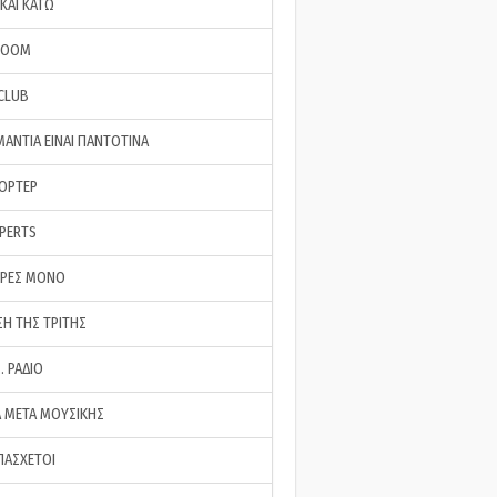
ΚΑΙ ΚΑΤΩ
ROOM
 CLUB
ΜΑΝΤΙΑ ΕΙΝΑΙ ΠΑΝΤΟΤΙΝΑ
ΠΟΡΤΕΡ
XPERTS
ΕΡΕΣ ΜΟΝΟ
ΣΗ ΤΗΣ ΤΡΙΤΗΣ
… ΡΑΔΙΟ
 ΜΕΤΑ ΜΟΥΣΙΚΗΣ
ΠΑΣΧΕΤΟΙ