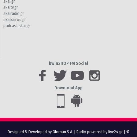
skai.gr
skaitv.gr
skairadio.gr
skaikairos.gr
podcast.skai.gr
bwinΣΠΟΡ FM Social
Download App
Designed & Developed by Gloman S.A.
|
Radio powered by live24.gr
| ©