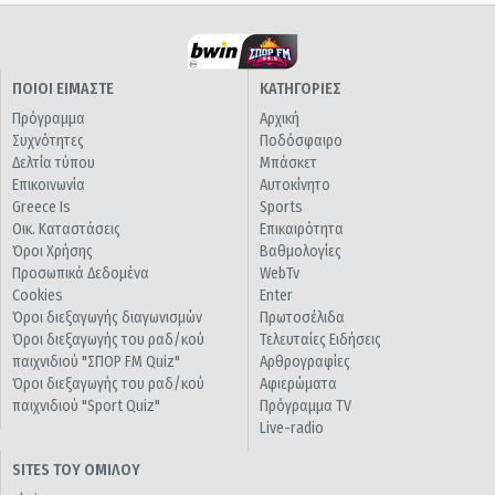
ΠΟΙΟΙ ΕΙΜΑΣΤΕ
ΚΑΤΗΓΟΡΙΕΣ
Πρόγραμμα
Αρχική
Συχνότητες
Ποδόσφαιρο
Δελτία τύπου
Μπάσκετ
Επικοινωνία
Αυτοκίνητο
Greece Is
Sports
Οικ. Καταστάσεις
Επικαιρότητα
Όροι Χρήσης
Βαθμολογίες
Προσωπικά Δεδομένα
WebTv
Cookies
Enter
Όροι διεξαγωγής διαγωνισμών
Πρωτοσέλιδα
Όροι διεξαγωγής του ραδ/κού
Τελευταίες Ειδήσεις
παιχνιδιού "ΣΠΟΡ FM Quiz"
Αρθρογραφίες
Όροι διεξαγωγής του ραδ/κού
Αφιερώματα
παιχνιδιού "Sport Quiz"
Πρόγραμμα TV
Live-radio
SITES ΤΟΥ ΟΜΙΛΟΥ