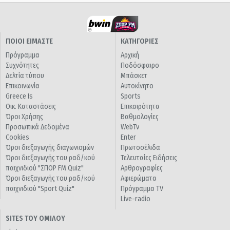
ΠΟΙΟΙ ΕΙΜΑΣΤΕ
ΚΑΤΗΓΟΡΙΕΣ
Πρόγραμμα
Αρχική
Συχνότητες
Ποδόσφαιρο
Δελτία τύπου
Μπάσκετ
Επικοινωνία
Αυτοκίνητο
Greece Is
Sports
Οικ. Καταστάσεις
Επικαιρότητα
Όροι Χρήσης
Βαθμολογίες
Προσωπικά Δεδομένα
WebTv
Cookies
Enter
Όροι διεξαγωγής διαγωνισμών
Πρωτοσέλιδα
Όροι διεξαγωγής του ραδ/κού
Τελευταίες Ειδήσεις
παιχνιδιού "ΣΠΟΡ FM Quiz"
Αρθρογραφίες
Όροι διεξαγωγής του ραδ/κού
Αφιερώματα
παιχνιδιού "Sport Quiz"
Πρόγραμμα TV
Live-radio
SITES ΤΟΥ ΟΜΙΛΟΥ