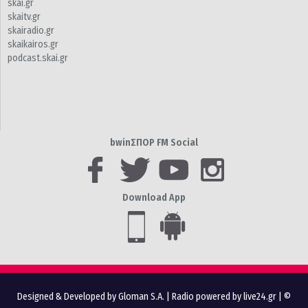
skai.gr
skaitv.gr
skairadio.gr
skaikairos.gr
podcast.skai.gr
bwinΣΠΟΡ FM Social
Download App
Designed & Developed by Gloman S.A.
|
Radio powered by live24.gr
| ©