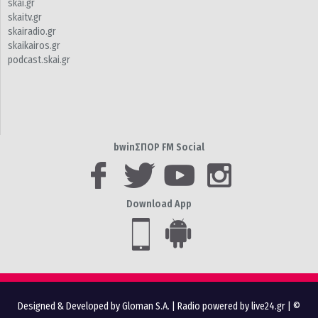
skai.gr
skaitv.gr
skairadio.gr
skaikairos.gr
podcast.skai.gr
bwinΣΠΟΡ FM Social
Download App
Designed & Developed by Gloman S.A.
|
Radio powered by live24.gr
| ©