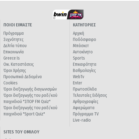
ΠΟΙΟΙ ΕΙΜΑΣΤΕ
ΚΑΤΗΓΟΡΙΕΣ
Πρόγραμμα
Αρχική
Συχνότητες
Ποδόσφαιρο
Δελτία τύπου
Μπάσκετ
Επικοινωνία
Αυτοκίνητο
Greece Is
Sports
Οικ. Καταστάσεις
Επικαιρότητα
Όροι Χρήσης
Βαθμολογίες
Προσωπικά Δεδομένα
WebTv
Cookies
Enter
Όροι διεξαγωγής διαγωνισμών
Πρωτοσέλιδα
Όροι διεξαγωγής του ραδ/κού
Τελευταίες Ειδήσεις
παιχνιδιού "ΣΠΟΡ FM Quiz"
Αρθρογραφίες
Όροι διεξαγωγής του ραδ/κού
Αφιερώματα
παιχνιδιού "Sport Quiz"
Πρόγραμμα TV
Live-radio
SITES ΤΟΥ ΟΜΙΛΟΥ