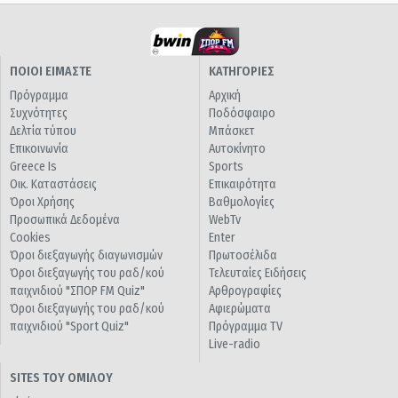
ΠΟΙΟΙ ΕΙΜΑΣΤΕ
ΚΑΤΗΓΟΡΙΕΣ
Πρόγραμμα
Αρχική
Συχνότητες
Ποδόσφαιρο
Δελτία τύπου
Μπάσκετ
Επικοινωνία
Αυτοκίνητο
Greece Is
Sports
Οικ. Καταστάσεις
Επικαιρότητα
Όροι Χρήσης
Βαθμολογίες
Προσωπικά Δεδομένα
WebTv
Cookies
Enter
Όροι διεξαγωγής διαγωνισμών
Πρωτοσέλιδα
Όροι διεξαγωγής του ραδ/κού
Τελευταίες Ειδήσεις
παιχνιδιού "ΣΠΟΡ FM Quiz"
Αρθρογραφίες
Όροι διεξαγωγής του ραδ/κού
Αφιερώματα
παιχνιδιού "Sport Quiz"
Πρόγραμμα TV
Live-radio
SITES ΤΟΥ ΟΜΙΛΟΥ