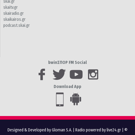
skai.gr
skaitv.gr
skairadio.gr
skaikairos.gr
podcast.skai.gr
bwinΣΠΟΡ FM Social
Download App
Designed & Developed by Gloman S.A.
|
Radio powered by live24.gr
| ©