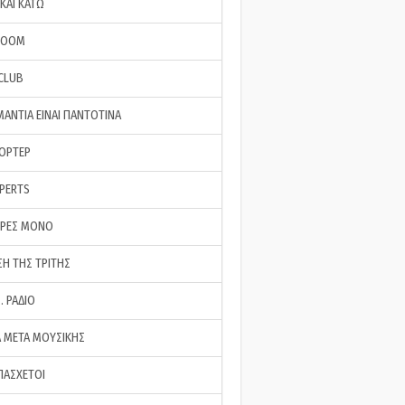
ΚΑΙ ΚΑΤΩ
ROOM
 CLUB
ΜΑΝΤΙΑ ΕΙΝΑΙ ΠΑΝΤΟΤΙΝΑ
ΠΟΡΤΕΡ
XPERTS
ΕΡΕΣ ΜΟΝΟ
ΣΗ ΤΗΣ ΤΡΙΤΗΣ
… ΡΑΔΙΟ
 ΜΕΤΑ ΜΟΥΣΙΚΗΣ
ΠΑΣΧΕΤΟΙ