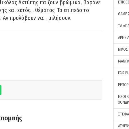
Νικόλας Ακτύπης παίζουν βρώμικα, βαράνε
ΕΠΙΘΕ
ης και εκτός… θέματος. Το επίπεδο το
GAME 
ς. Αν προλάβουν να… μιλήσουν.
ΤA «Π
ΑΡΗΣ 
ΝΙΚΟΣ
ΜΑΝΩΛ
FAIR P
ΡΕΠΟΡ
ΗΧΟΓΡ
ΧΟΝΔ
ΣΤΕΦΑ
κπομπής
ATHEN