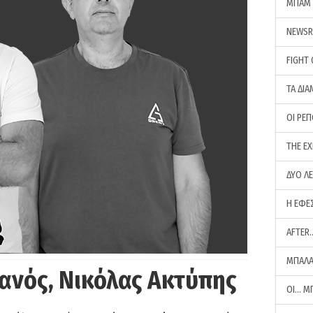
ΜΠΑΜ 
NEWS
FIGHT
ΤΑ ΔΙΑ
ΟΙ ΡΕ
THE E
ΔΥΟ Λ
Η ΕΦΕ
AFTER
ΜΠΑΛΑ
ανός, Νικόλας Ακτύπης
ΟΙ… Μ