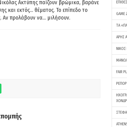
Νικόλας Ακτύπης παίζουν βρώμικα, βαράνε
ΕΠΙΘΕ
ης και εκτός… θέματος. Το επίπεδο το
GAME 
ς. Αν προλάβουν να… μιλήσουν.
ΤA «Π
ΑΡΗΣ 
ΝΙΚΟΣ
ΜΑΝΩΛ
FAIR P
ΡΕΠΟΡ
ΗΧΟΓΡ
ΧΟΝΔ
ΣΤΕΦΑ
κπομπής
ATHEN