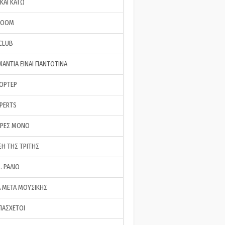
ΚΑΙ ΚΑΤΩ
ROOM
 CLUB
ΜΑΝΤΙΑ ΕΙΝΑΙ ΠΑΝΤΟΤΙΝΑ
ΠΟΡΤΕΡ
XPERTS
ΕΡΕΣ ΜΟΝΟ
ΣΗ ΤΗΣ ΤΡΙΤΗΣ
… ΡΑΔΙΟ
 ΜΕΤΑ ΜΟΥΣΙΚΗΣ
ΠΑΣΧΕΤΟΙ