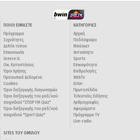
ΠΟΙΟΙ ΕΙΜΑΣΤΕ
ΚΑΤΗΓΟΡΙΕΣ
Πρόγραμμα
Αρχική
Συχνότητες
Ποδόσφαιρο
Δελτία τύπου
Μπάσκετ
Επικοινωνία
Αυτοκίνητο
Greece Is
Sports
Οικ. Καταστάσεις
Επικαιρότητα
Όροι Χρήσης
Βαθμολογίες
Προσωπικά Δεδομένα
WebTv
Cookies
Enter
Όροι διεξαγωγής διαγωνισμών
Πρωτοσέλιδα
Όροι διεξαγωγής του ραδ/κού
Τελευταίες Ειδήσεις
παιχνιδιού "ΣΠΟΡ FM Quiz"
Αρθρογραφίες
Όροι διεξαγωγής του ραδ/κού
Αφιερώματα
παιχνιδιού "Sport Quiz"
Πρόγραμμα TV
Live-radio
SITES ΤΟΥ ΟΜΙΛΟΥ