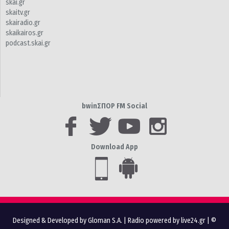
skai.gr
skaitv.gr
skairadio.gr
skaikairos.gr
podcast.skai.gr
bwinΣΠΟΡ FM Social
Download App
Designed & Developed by Gloman S.A.
|
Radio powered by live24.gr
| ©