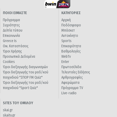
ΠΟΙΟΙ ΕΙΜΑΣΤΕ
ΚΑΤΗΓΟΡΙΕΣ
Πρόγραμμα
Αρχική
Συχνότητες
Ποδόσφαιρο
Δελτία τύπου
Μπάσκετ
Επικοινωνία
Αυτοκίνητο
Greece Is
Sports
Οικ. Καταστάσεις
Επικαιρότητα
Όροι Χρήσης
Βαθμολογίες
Προσωπικά Δεδομένα
WebTv
Cookies
Enter
Όροι διεξαγωγής διαγωνισμών
Πρωτοσέλιδα
Όροι διεξαγωγής του ραδ/κού
Τελευταίες Ειδήσεις
παιχνιδιού "ΣΠΟΡ FM Quiz"
Αρθρογραφίες
Όροι διεξαγωγής του ραδ/κού
Αφιερώματα
παιχνιδιού "Sport Quiz"
Πρόγραμμα TV
Live-radio
SITES ΤΟΥ ΟΜΙΛΟΥ
skai.gr
skaitv.gr