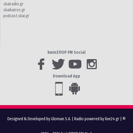
skairadio.gr
skaikairos.gr
podcast.skai.gr
bwinΣΠΟΡ FM Social
Download App
Designed & Developed by Gloman S.A.
|
Radio powered by live24.gr
| ©