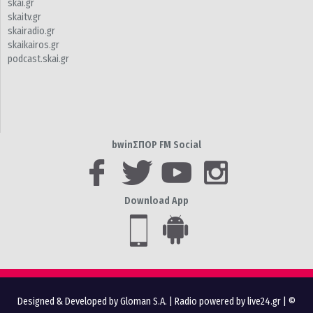
skai.gr
skaitv.gr
skairadio.gr
skaikairos.gr
podcast.skai.gr
bwinΣΠΟΡ FM Social
Download App
Designed & Developed by Gloman S.A.
|
Radio powered by live24.gr
| ©