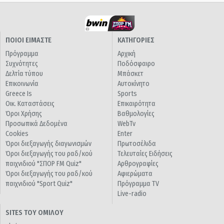
ΠΟΙΟΙ ΕΙΜΑΣΤΕ
ΚΑΤΗΓΟΡΙΕΣ
Πρόγραμμα
Αρχική
Συχνότητες
Ποδόσφαιρο
Δελτία τύπου
Μπάσκετ
Επικοινωνία
Αυτοκίνητο
Greece Is
Sports
Οικ. Καταστάσεις
Επικαιρότητα
Όροι Χρήσης
Βαθμολογίες
Προσωπικά Δεδομένα
WebTv
Cookies
Enter
Όροι διεξαγωγής διαγωνισμών
Πρωτοσέλιδα
Όροι διεξαγωγής του ραδ/κού
Τελευταίες Ειδήσεις
παιχνιδιού "ΣΠΟΡ FM Quiz"
Αρθρογραφίες
Όροι διεξαγωγής του ραδ/κού
Αφιερώματα
παιχνιδιού "Sport Quiz"
Πρόγραμμα TV
Live-radio
SITES ΤΟΥ ΟΜΙΛΟΥ