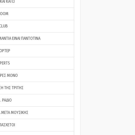
ΚΑΙ ΚΑΤΩ
ROOM
 CLUB
ΜΑΝΤΙΑ ΕΙΝΑΙ ΠΑΝΤΟΤΙΝΑ
ΠΟΡΤΕΡ
XPERTS
ΕΡΕΣ ΜΟΝΟ
ΣΗ ΤΗΣ ΤΡΙΤΗΣ
… ΡΑΔΙΟ
 ΜΕΤΑ ΜΟΥΣΙΚΗΣ
ΠΑΣΧΕΤΟΙ