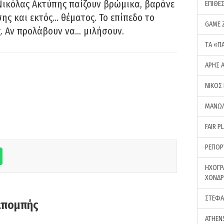
Νικόλας Ακτύπης παίζουν βρώμικα, βαράνε
ΕΠΙΘΕ
ης και εκτός… θέματος. Το επίπεδο το
GAME 
ς. Αν προλάβουν να… μιλήσουν.
ΤA «Π
ΑΡΗΣ 
ΝΙΚΟΣ
ΜΑΝΩΛ
FAIR P
ΡΕΠΟΡ
ΗΧΟΓΡ
ΧΟΝΔ
ΣΤΕΦΑ
κπομπής
ATHEN