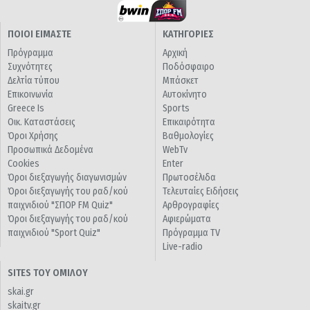
ΠΟΙΟΙ ΕΙΜΑΣΤΕ
ΚΑΤΗΓΟΡΙΕΣ
Πρόγραμμα
Αρχική
Συχνότητες
Ποδόσφαιρο
Δελτία τύπου
Μπάσκετ
Επικοινωνία
Αυτοκίνητο
Greece Is
Sports
Οικ. Καταστάσεις
Επικαιρότητα
Όροι Χρήσης
Βαθμολογίες
Προσωπικά Δεδομένα
WebTv
Cookies
Enter
Όροι διεξαγωγής διαγωνισμών
Πρωτοσέλιδα
Όροι διεξαγωγής του ραδ/κού
Τελευταίες Ειδήσεις
παιχνιδιού "ΣΠΟΡ FM Quiz"
Αρθρογραφίες
Όροι διεξαγωγής του ραδ/κού
Αφιερώματα
παιχνιδιού "Sport Quiz"
Πρόγραμμα TV
Live-radio
SITES ΤΟΥ ΟΜΙΛΟΥ
skai.gr
skaitv.gr