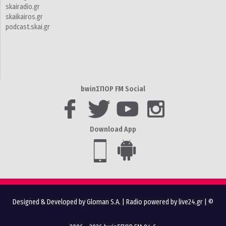
skairadio.gr
skaikairos.gr
podcast.skai.gr
bwinΣΠΟΡ FM Social
Download App
Designed & Developed by Gloman S.A.
|
Radio powered by live24.gr
| ©