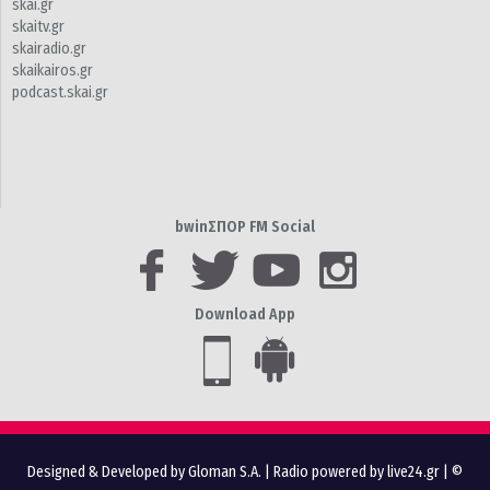
skai.gr
skaitv.gr
skairadio.gr
skaikairos.gr
podcast.skai.gr
bwinΣΠΟΡ FM Social
Download App
Designed & Developed by Gloman S.A.
|
Radio powered by live24.gr
| ©