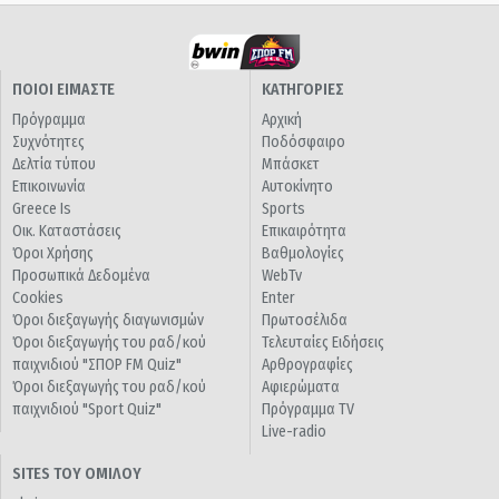
ΠΟΙΟΙ ΕΙΜΑΣΤΕ
ΚΑΤΗΓΟΡΙΕΣ
Πρόγραμμα
Αρχική
Συχνότητες
Ποδόσφαιρο
Δελτία τύπου
Μπάσκετ
Επικοινωνία
Αυτοκίνητο
Greece Is
Sports
Οικ. Καταστάσεις
Επικαιρότητα
Όροι Χρήσης
Βαθμολογίες
Προσωπικά Δεδομένα
WebTv
Cookies
Enter
Όροι διεξαγωγής διαγωνισμών
Πρωτοσέλιδα
Όροι διεξαγωγής του ραδ/κού
Τελευταίες Ειδήσεις
παιχνιδιού "ΣΠΟΡ FM Quiz"
Αρθρογραφίες
Όροι διεξαγωγής του ραδ/κού
Αφιερώματα
παιχνιδιού "Sport Quiz"
Πρόγραμμα TV
Live-radio
SITES ΤΟΥ ΟΜΙΛΟΥ