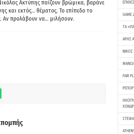
Νικόλας Ακτύπης παίζουν βρώμικα, βαράνε
ΕΠΙΘΕ
ης και εκτός… θέματος. Το επίπεδο το
GAME 
ς. Αν προλάβουν να… μιλήσουν.
ΤA «Π
ΑΡΗΣ 
ΝΙΚΟΣ
ΜΑΝΩΛ
FAIR P
ΡΕΠΟΡ
ΗΧΟΓΡ
ΧΟΝΔ
ΣΤΕΦΑ
κπομπής
ATHEN