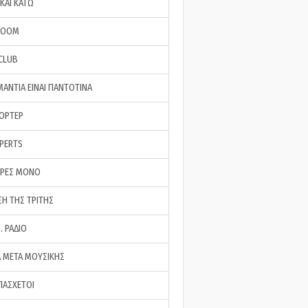
ΚΑΙ ΚΑΤΩ
ROOM
 CLUB
ΜΑΝΤΙΑ ΕΙΝΑΙ ΠΑΝΤΟΤΙΝΑ
ΠΟΡΤΕΡ
XPERTS
ΕΡΕΣ ΜΟΝΟ
ΣΗ ΤΗΣ ΤΡΙΤΗΣ
… ΡΑΔΙΟ
 ΜΕΤΑ ΜΟΥΣΙΚΗΣ
ΠΑΣΧΕΤΟΙ