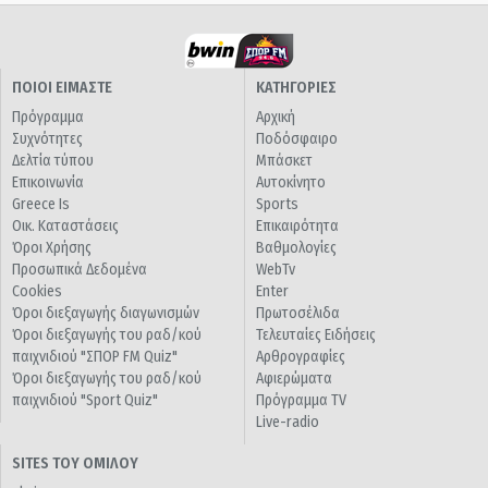
ΠΟΙΟΙ ΕΙΜΑΣΤΕ
ΚΑΤΗΓΟΡΙΕΣ
Πρόγραμμα
Αρχική
Συχνότητες
Ποδόσφαιρο
Δελτία τύπου
Μπάσκετ
Επικοινωνία
Αυτοκίνητο
Greece Is
Sports
Οικ. Καταστάσεις
Επικαιρότητα
Όροι Χρήσης
Βαθμολογίες
Προσωπικά Δεδομένα
WebTv
Cookies
Enter
Όροι διεξαγωγής διαγωνισμών
Πρωτοσέλιδα
Όροι διεξαγωγής του ραδ/κού
Τελευταίες Ειδήσεις
παιχνιδιού "ΣΠΟΡ FM Quiz"
Αρθρογραφίες
Όροι διεξαγωγής του ραδ/κού
Αφιερώματα
παιχνιδιού "Sport Quiz"
Πρόγραμμα TV
Live-radio
SITES ΤΟΥ ΟΜΙΛΟΥ