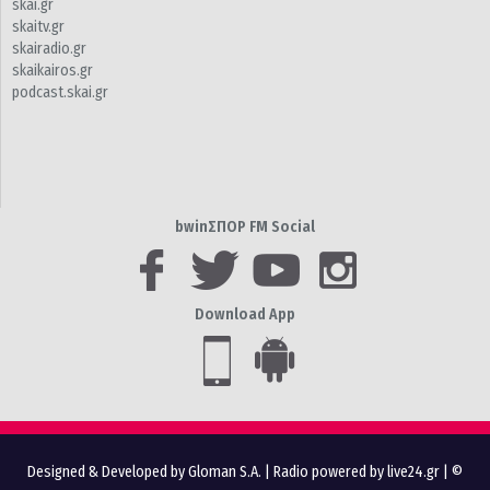
skai.gr
skaitv.gr
skairadio.gr
skaikairos.gr
podcast.skai.gr
bwinΣΠΟΡ FM Social
Download App
Designed & Developed by Gloman S.A.
|
Radio powered by live24.gr
| ©