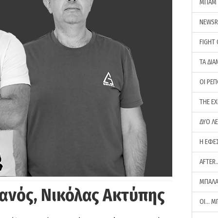
ΜΠΑΜ 
NEWS
FIGHT
ΤΑ ΔΙΑ
ΟΙ ΡΕ
THE E
ΔΥΟ Λ
Η ΕΦΕ
AFTER
ΜΠΑΛΑ
ανός, Νικόλας Ακτύπης
ΟΙ… Μ