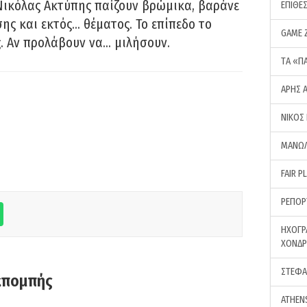
Νικόλας Ακτύπης παίζουν βρώμικα, βαράνε
ΕΠΙΘΕ
ης και εκτός… θέματος. Το επίπεδο το
GAME 
ς. Αν προλάβουν να… μιλήσουν.
ΤA «Π
ΑΡΗΣ 
ΝΙΚΟΣ
ΜΑΝΩΛ
FAIR P
ΡΕΠΟΡ
ΗΧΟΓΡ
ΧΟΝΔ
ΣΤΕΦΑ
κπομπής
ATHEN