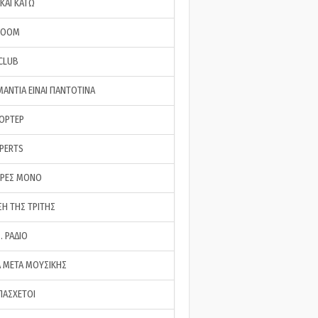
ΚΑΙ ΚΑΤΩ
ROOM
 CLUB
ΜΑΝΤΙΑ ΕΙΝΑΙ ΠΑΝΤΟΤΙΝΑ
ΠΟΡΤΕΡ
XPERTS
ΕΡΕΣ ΜΟΝΟ
ΣΗ ΤΗΣ ΤΡΙΤΗΣ
… ΡΑΔΙΟ
 ΜΕΤΑ ΜΟΥΣΙΚΗΣ
ΠΑΣΧΕΤΟΙ