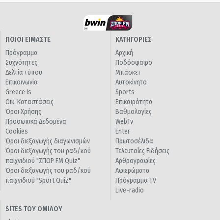
ΠΟΙΟΙ ΕΙΜΑΣΤΕ
ΚΑΤΗΓΟΡΙΕΣ
Πρόγραμμα
Αρχική
Συχνότητες
Ποδόσφαιρο
Δελτία τύπου
Μπάσκετ
Επικοινωνία
Αυτοκίνητο
Greece Is
Sports
Οικ. Καταστάσεις
Επικαιρότητα
Όροι Χρήσης
Βαθμολογίες
Προσωπικά Δεδομένα
WebTv
Cookies
Enter
Όροι διεξαγωγής διαγωνισμών
Πρωτοσέλιδα
Όροι διεξαγωγής του ραδ/κού
Τελευταίες Ειδήσεις
παιχνιδιού "ΣΠΟΡ FM Quiz"
Αρθρογραφίες
Όροι διεξαγωγής του ραδ/κού
Αφιερώματα
παιχνιδιού "Sport Quiz"
Πρόγραμμα TV
Live-radio
SITES ΤΟΥ ΟΜΙΛΟΥ