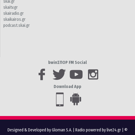
skai.gr
skaitv.gr
skairadio.gr
skaikairos.gr
podcast.skai.gr
bwinΣΠΟΡ FM Social
Download App
Designed & Developed by Gloman S.A.
|
Radio powered by live24.gr
| ©