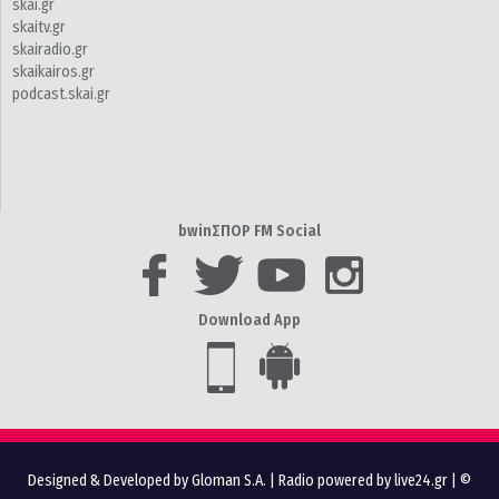
skai.gr
skaitv.gr
skairadio.gr
skaikairos.gr
podcast.skai.gr
bwinΣΠΟΡ FM Social
Download App
Designed & Developed by Gloman S.A.
|
Radio powered by live24.gr
| ©