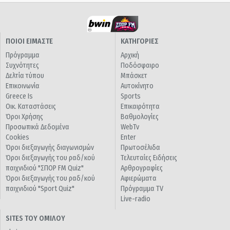
ΠΟΙΟΙ ΕΙΜΑΣΤΕ
ΚΑΤΗΓΟΡΙΕΣ
Πρόγραμμα
Αρχική
Συχνότητες
Ποδόσφαιρο
Δελτία τύπου
Μπάσκετ
Επικοινωνία
Αυτοκίνητο
Greece Is
Sports
Οικ. Καταστάσεις
Επικαιρότητα
Όροι Χρήσης
Βαθμολογίες
Προσωπικά Δεδομένα
WebTv
Cookies
Enter
Όροι διεξαγωγής διαγωνισμών
Πρωτοσέλιδα
Όροι διεξαγωγής του ραδ/κού
Τελευταίες Ειδήσεις
παιχνιδιού "ΣΠΟΡ FM Quiz"
Αρθρογραφίες
Όροι διεξαγωγής του ραδ/κού
Αφιερώματα
παιχνιδιού "Sport Quiz"
Πρόγραμμα TV
Live-radio
SITES ΤΟΥ ΟΜΙΛΟΥ