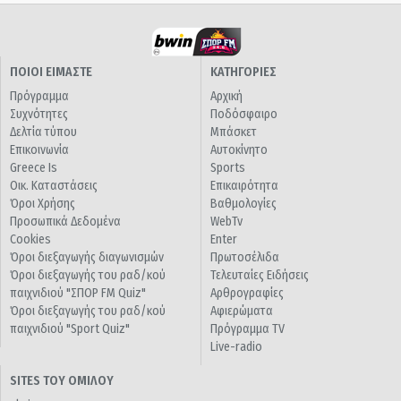
ΠΟΙΟΙ ΕΙΜΑΣΤΕ
ΚΑΤΗΓΟΡΙΕΣ
Πρόγραμμα
Αρχική
Συχνότητες
Ποδόσφαιρο
Δελτία τύπου
Μπάσκετ
Επικοινωνία
Αυτοκίνητο
Greece Is
Sports
Οικ. Καταστάσεις
Επικαιρότητα
Όροι Χρήσης
Βαθμολογίες
Προσωπικά Δεδομένα
WebTv
Cookies
Enter
Όροι διεξαγωγής διαγωνισμών
Πρωτοσέλιδα
Όροι διεξαγωγής του ραδ/κού
Τελευταίες Ειδήσεις
παιχνιδιού "ΣΠΟΡ FM Quiz"
Αρθρογραφίες
Όροι διεξαγωγής του ραδ/κού
Αφιερώματα
παιχνιδιού "Sport Quiz"
Πρόγραμμα TV
Live-radio
SITES ΤΟΥ ΟΜΙΛΟΥ