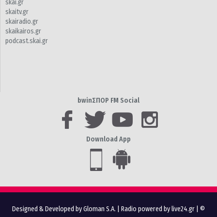
skai.gr
skaitv.gr
skairadio.gr
skaikairos.gr
podcast.skai.gr
bwinΣΠΟΡ FM Social
Download App
Designed & Developed by Gloman S.A.
|
Radio powered by live24.gr
| ©