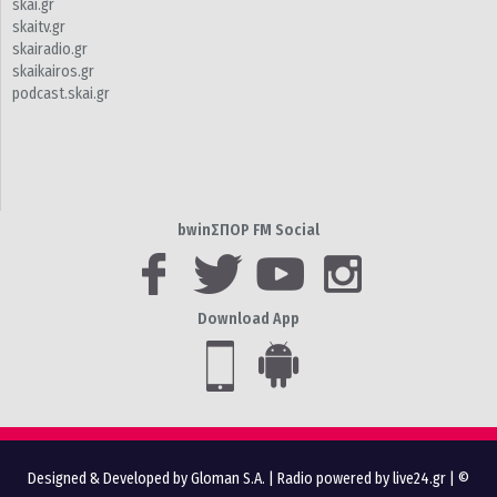
skai.gr
skaitv.gr
skairadio.gr
skaikairos.gr
podcast.skai.gr
bwinΣΠΟΡ FM Social
Download App
Designed & Developed by Gloman S.A.
|
Radio powered by live24.gr
| ©