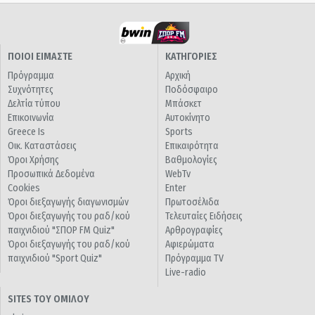
ΠΟΙΟΙ ΕΙΜΑΣΤΕ
ΚΑΤΗΓΟΡΙΕΣ
Πρόγραμμα
Αρχική
Συχνότητες
Ποδόσφαιρο
Δελτία τύπου
Μπάσκετ
Επικοινωνία
Αυτοκίνητο
Greece Is
Sports
Οικ. Καταστάσεις
Επικαιρότητα
Όροι Χρήσης
Βαθμολογίες
Προσωπικά Δεδομένα
WebTv
Cookies
Enter
Όροι διεξαγωγής διαγωνισμών
Πρωτοσέλιδα
Όροι διεξαγωγής του ραδ/κού
Τελευταίες Ειδήσεις
παιχνιδιού "ΣΠΟΡ FM Quiz"
Αρθρογραφίες
Όροι διεξαγωγής του ραδ/κού
Αφιερώματα
παιχνιδιού "Sport Quiz"
Πρόγραμμα TV
Live-radio
SITES ΤΟΥ ΟΜΙΛΟΥ