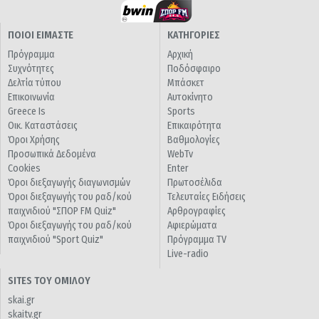
ΠΟΙΟΙ ΕΙΜΑΣΤΕ
ΚΑΤΗΓΟΡΙΕΣ
Πρόγραμμα
Αρχική
Συχνότητες
Ποδόσφαιρο
Δελτία τύπου
Μπάσκετ
Επικοινωνία
Αυτοκίνητο
Greece Is
Sports
Οικ. Καταστάσεις
Επικαιρότητα
Όροι Χρήσης
Βαθμολογίες
Προσωπικά Δεδομένα
WebTv
Cookies
Enter
Όροι διεξαγωγής διαγωνισμών
Πρωτοσέλιδα
Όροι διεξαγωγής του ραδ/κού
Τελευταίες Ειδήσεις
παιχνιδιού "ΣΠΟΡ FM Quiz"
Αρθρογραφίες
Όροι διεξαγωγής του ραδ/κού
Αφιερώματα
παιχνιδιού "Sport Quiz"
Πρόγραμμα TV
Live-radio
SITES ΤΟΥ ΟΜΙΛΟΥ
skai.gr
skaitv.gr