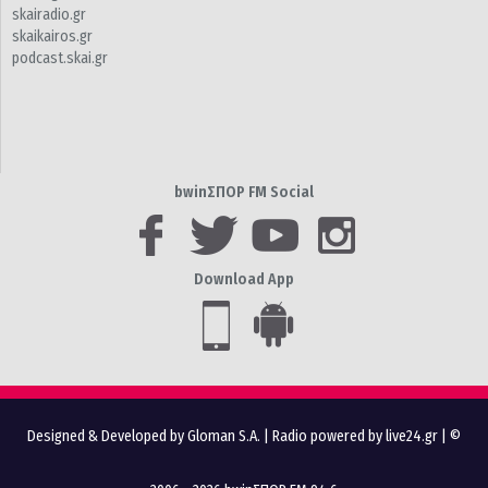
skairadio.gr
skaikairos.gr
podcast.skai.gr
bwinΣΠΟΡ FM Social
Download App
Designed & Developed by Gloman S.A.
|
Radio powered by live24.gr
| ©