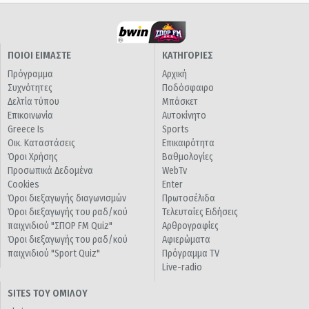
ΠΟΙΟΙ ΕΙΜΑΣΤΕ
ΚΑΤΗΓΟΡΙΕΣ
Πρόγραμμα
Αρχική
Συχνότητες
Ποδόσφαιρο
Δελτία τύπου
Μπάσκετ
Επικοινωνία
Αυτοκίνητο
Greece Is
Sports
Οικ. Καταστάσεις
Επικαιρότητα
Όροι Χρήσης
Βαθμολογίες
Προσωπικά Δεδομένα
WebTv
Cookies
Enter
Όροι διεξαγωγής διαγωνισμών
Πρωτοσέλιδα
Όροι διεξαγωγής του ραδ/κού
Τελευταίες Ειδήσεις
παιχνιδιού "ΣΠΟΡ FM Quiz"
Αρθρογραφίες
Όροι διεξαγωγής του ραδ/κού
Αφιερώματα
παιχνιδιού "Sport Quiz"
Πρόγραμμα TV
Live-radio
SITES ΤΟΥ ΟΜΙΛΟΥ