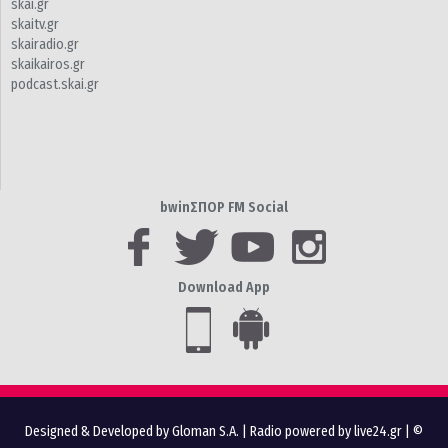
skai.gr
skaitv.gr
skairadio.gr
skaikairos.gr
podcast.skai.gr
bwinΣΠΟΡ FM Social
Download App
Designed & Developed by Gloman S.A.
|
Radio powered by live24.gr
| ©