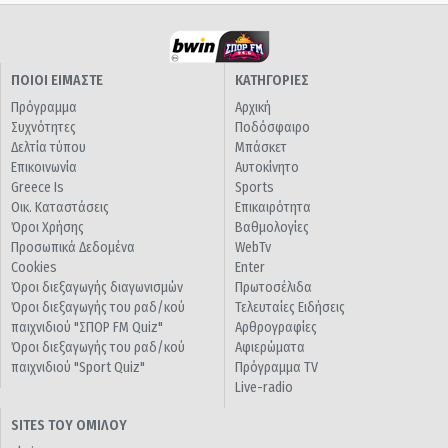
ΠΟΙΟΙ ΕΙΜΑΣΤΕ
ΚΑΤΗΓΟΡΙΕΣ
Πρόγραμμα
Αρχική
Συχνότητες
Ποδόσφαιρο
Δελτία τύπου
Μπάσκετ
Επικοινωνία
Αυτοκίνητο
Greece Is
Sports
Οικ. Καταστάσεις
Επικαιρότητα
Όροι Χρήσης
Βαθμολογίες
Προσωπικά Δεδομένα
WebTv
Cookies
Enter
Όροι διεξαγωγής διαγωνισμών
Πρωτοσέλιδα
Όροι διεξαγωγής του ραδ/κού
Τελευταίες Ειδήσεις
παιχνιδιού "ΣΠΟΡ FM Quiz"
Αρθρογραφίες
Όροι διεξαγωγής του ραδ/κού
Αφιερώματα
παιχνιδιού "Sport Quiz"
Πρόγραμμα TV
Live-radio
SITES ΤΟΥ ΟΜΙΛΟΥ