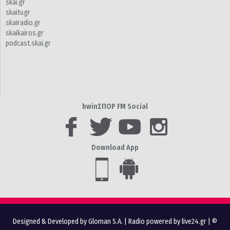
skai.gr
skaitv.gr
skairadio.gr
skaikairos.gr
podcast.skai.gr
bwinΣΠΟΡ FM Social
Download App
Designed & Developed by Gloman S.A.
|
Radio powered by live24.gr
| ©