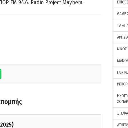
ΠΟΡ FM 94.6. Radio Project Mayhem.
ΕΠΙΘΕ
GAME 
ΤA «Π
ΑΡΗΣ 
ΝΙΚΟΣ
ΜΑΝΩΛ
FAIR P
ΡΕΠΟΡ
ΗΧΟΓΡ
κπομπής
ΧΟΝΔ
ΣΤΕΦΑ
/2025)
ATHEN