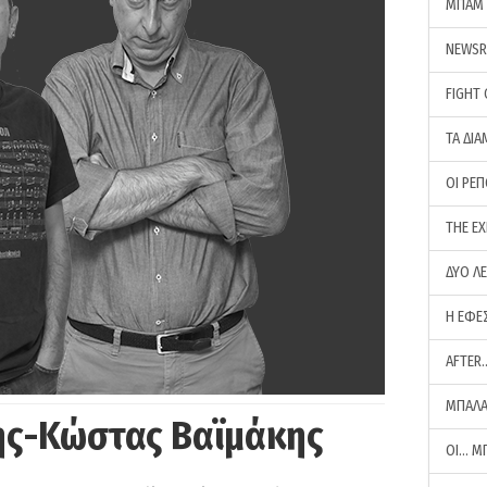
ΜΠΑΜ 
NEWS
FIGHT
ΤΑ ΔΙΑ
ΟΙ ΡΕ
THE E
ΔΥΟ Λ
Η ΕΦΕ
AFTER
ΜΠΑΛΑ
ης-Κώστας Βαϊμάκης
ΟΙ… Μ