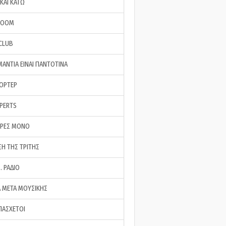
ΚΑΙ ΚΑΤΩ
ROOM
 CLUB
ΜΑΝΤΙΑ ΕΙΝΑΙ ΠΑΝΤΟΤΙΝΑ
ΠΟΡΤΕΡ
XPERTS
ΕΡΕΣ ΜΟΝΟ
ΣΗ ΤΗΣ ΤΡΙΤΗΣ
… ΡΑΔΙΟ
 ΜΕΤΑ ΜΟΥΣΙΚΗΣ
ΠΑΣΧΕΤΟΙ