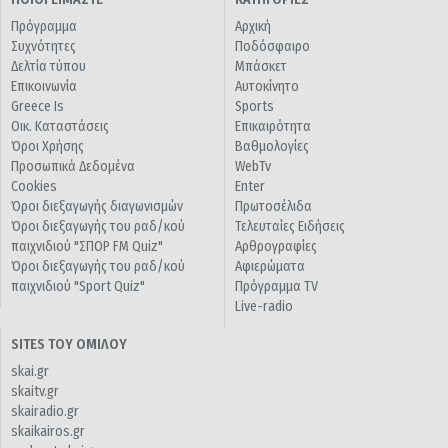
Πρόγραμμα
Αρχική
Συχνότητες
Ποδόσφαιρο
Δελτία τύπου
Μπάσκετ
Επικοινωνία
Αυτοκίνητο
Greece Is
Sports
Οικ. Καταστάσεις
Επικαιρότητα
Όροι Χρήσης
Βαθμολογίες
Προσωπικά Δεδομένα
WebTv
Cookies
Enter
Όροι διεξαγωγής διαγωνισμών
Πρωτοσέλιδα
Όροι διεξαγωγής του ραδ/κού
Τελευταίες Ειδήσεις
παιχνιδιού "ΣΠΟΡ FM Quiz"
Αρθρογραφίες
Όροι διεξαγωγής του ραδ/κού
Αφιερώματα
παιχνιδιού "Sport Quiz"
Πρόγραμμα TV
Live-radio
SITES ΤΟΥ ΟΜΙΛΟΥ
skai.gr
skaitv.gr
skairadio.gr
skaikairos.gr