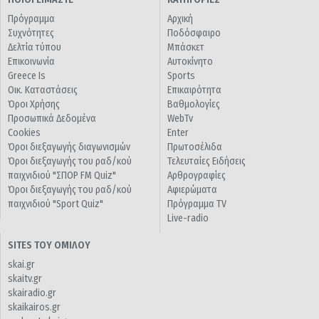
Πρόγραμμα
Αρχική
Συχνότητες
Ποδόσφαιρο
Δελτία τύπου
Μπάσκετ
Επικοινωνία
Αυτοκίνητο
Greece Is
Sports
Οικ. Καταστάσεις
Επικαιρότητα
Όροι Χρήσης
Βαθμολογίες
Προσωπικά Δεδομένα
WebTv
Cookies
Enter
Όροι διεξαγωγής διαγωνισμών
Πρωτοσέλιδα
Όροι διεξαγωγής του ραδ/κού
Τελευταίες Ειδήσεις
παιχνιδιού "ΣΠΟΡ FM Quiz"
Αρθρογραφίες
Όροι διεξαγωγής του ραδ/κού
Αφιερώματα
παιχνιδιού "Sport Quiz"
Πρόγραμμα TV
Live-radio
SITES ΤΟΥ ΟΜΙΛΟΥ
skai.gr
skaitv.gr
skairadio.gr
skaikairos.gr