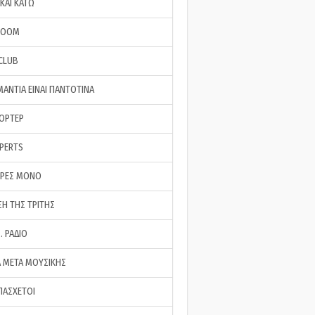
ΚΑΙ ΚΑΤΩ
ROOM
 CLUB
ΜΑΝΤΙΑ ΕΙΝΑΙ ΠΑΝΤΟΤΙΝΑ
ΠΟΡΤΕΡ
XPERTS
ΕΡΕΣ ΜΟΝΟ
ΣΗ ΤΗΣ ΤΡΙΤΗΣ
… ΡΑΔΙΟ
 ΜΕΤΑ ΜΟΥΣΙΚΗΣ
ΠΑΣΧΕΤΟΙ