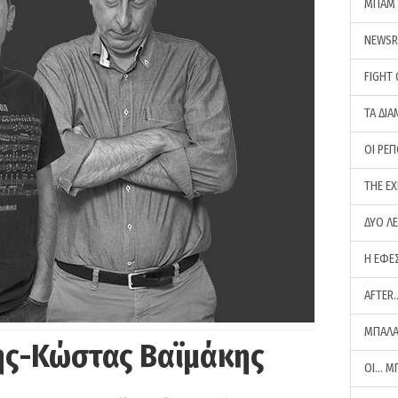
ΜΠΑΜ 
NEWS
FIGHT
ΤΑ ΔΙΑ
ΟΙ ΡΕ
THE E
ΔΥΟ Λ
Η ΕΦΕ
AFTER
ΜΠΑΛΑ
ης-Κώστας Βαϊμάκης
ΟΙ… Μ