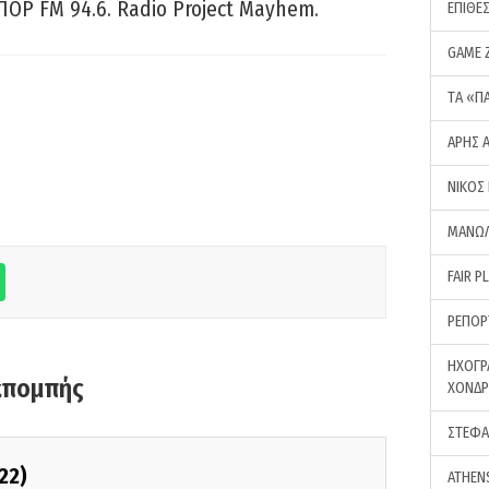
ΠΟΡ FM 94.6. Radio Project Mayhem.
ΕΠΙΘΕ
GAME 
ΤA «Π
ΑΡΗΣ 
ΝΙΚΟΣ
ΜΑΝΩΛ
FAIR P
ΡΕΠΟΡ
ΗΧΟΓΡ
κπομπής
ΧΟΝΔ
ΣΤΕΦΑ
22)
ATHEN