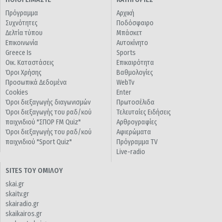
Πρόγραμμα
Αρχική
Συχνότητες
Ποδόσφαιρο
Δελτία τύπου
Μπάσκετ
Επικοινωνία
Αυτοκίνητο
Greece Is
Sports
Οικ. Καταστάσεις
Επικαιρότητα
Όροι Χρήσης
Βαθμολογίες
Προσωπικά Δεδομένα
WebTv
Cookies
Enter
Όροι διεξαγωγής διαγωνισμών
Πρωτοσέλιδα
Όροι διεξαγωγής του ραδ/κού
Τελευταίες Ειδήσεις
παιχνιδιού "ΣΠΟΡ FM Quiz"
Αρθρογραφίες
Όροι διεξαγωγής του ραδ/κού
Αφιερώματα
παιχνιδιού "Sport Quiz"
Πρόγραμμα TV
Live-radio
SITES ΤΟΥ ΟΜΙΛΟΥ
skai.gr
skaitv.gr
skairadio.gr
skaikairos.gr