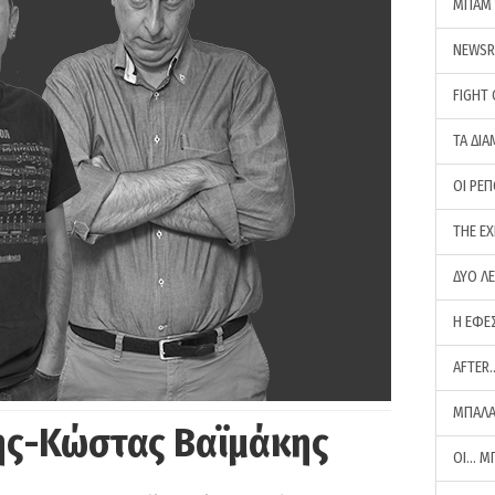
ΜΠΑΜ 
NEWS
FIGHT
ΤΑ ΔΙΑ
ΟΙ ΡΕ
THE E
ΔΥΟ Λ
Η ΕΦΕ
AFTER
ΜΠΑΛΑ
ης-Κώστας Βαϊμάκης
ΟΙ… Μ