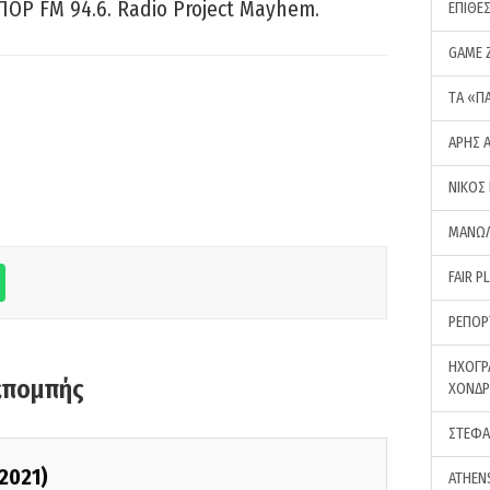
ΠΟΡ FM 94.6. Radio Project Mayhem.
ΕΠΙΘΕ
GAME 
ΤA «Π
ΑΡΗΣ 
ΝΙΚΟΣ
ΜΑΝΩΛ
FAIR P
ΡΕΠΟΡ
ΗΧΟΓΡ
κπομπής
ΧΟΝΔ
ΣΤΕΦΑ
/2021)
ATHEN