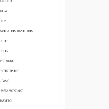
ΚΑΙ ΚΑΤΩ
ROOM
 CLUB
ΜΑΝΤΙΑ ΕΙΝΑΙ ΠΑΝΤΟΤΙΝΑ
ΠΟΡΤΕΡ
XPERTS
ΕΡΕΣ ΜΟΝΟ
ΣΗ ΤΗΣ ΤΡΙΤΗΣ
… ΡΑΔΙΟ
 ΜΕΤΑ ΜΟΥΣΙΚΗΣ
ΠΑΣΧΕΤΟΙ