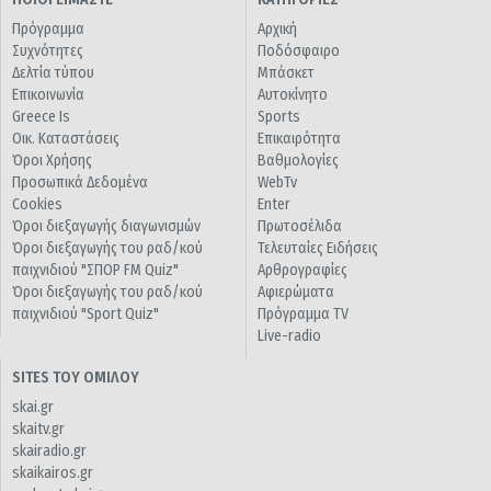
Πρόγραμμα
Αρχική
Συχνότητες
Ποδόσφαιρο
Δελτία τύπου
Μπάσκετ
Επικοινωνία
Αυτοκίνητο
Greece Is
Sports
Οικ. Καταστάσεις
Επικαιρότητα
Όροι Χρήσης
Βαθμολογίες
Προσωπικά Δεδομένα
WebTv
Cookies
Enter
Όροι διεξαγωγής διαγωνισμών
Πρωτοσέλιδα
Όροι διεξαγωγής του ραδ/κού
Τελευταίες Ειδήσεις
παιχνιδιού "ΣΠΟΡ FM Quiz"
Αρθρογραφίες
Όροι διεξαγωγής του ραδ/κού
Αφιερώματα
παιχνιδιού "Sport Quiz"
Πρόγραμμα TV
Live-radio
SITES ΤΟΥ ΟΜΙΛΟΥ
skai.gr
skaitv.gr
skairadio.gr
skaikairos.gr