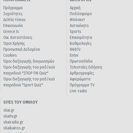
Πρόγραμμα
Αρχική
Συχνότητες
Ποδόσφαιρο
Δελτία τύπου
Μπάσκετ
Επικοινωνία
Αυτοκίνητο
Greece Is
Sports
Οικ. Καταστάσεις
Επικαιρότητα
Όροι Χρήσης
Βαθμολογίες
Προσωπικά Δεδομένα
WebTv
Cookies
Enter
Όροι διεξαγωγής διαγωνισμών
Πρωτοσέλιδα
Όροι διεξαγωγής του ραδ/κού
Τελευταίες Ειδήσεις
παιχνιδιού "ΣΠΟΡ FM Quiz"
Αρθρογραφίες
Όροι διεξαγωγής του ραδ/κού
Αφιερώματα
παιχνιδιού "Sport Quiz"
Πρόγραμμα TV
Live-radio
SITES ΤΟΥ ΟΜΙΛΟΥ
skai.gr
skaitv.gr
skairadio.gr
skaikairos.gr