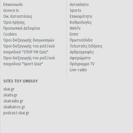
Επικοινωνία
Αυτοκίνητο
Greece Is
Sports
Οικ. Καταστάσεις
Επικαιρότητα
Όροι Χρήσης
Βαθμολογίες
Προσωπικά Δεδομένα
WebTv
Cookies
Enter
Όροι διεξαγωγής διαγωνισμών
Πρωτοσέλιδα
Όροι διεξαγωγής του ραδ/κού
Τελευταίες Ειδήσεις
παιχνιδιού "ΣΠΟΡ FM Quiz"
Αρθρογραφίες
Όροι διεξαγωγής του ραδ/κού
Αφιερώματα
παιχνιδιού "Sport Quiz"
Πρόγραμμα TV
Live-radio
SITES ΤΟΥ ΟΜΙΛΟΥ
skai.gr
skaitv.gr
skairadio.gr
skaikairos.gr
podcast.skai.gr