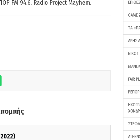
ΠΟΡ FM 94.6. Radio Project Mayhem.
ΕΠΙΘΕ
GAME 
ΤA «Π
ΑΡΗΣ 
ΝΙΚΟΣ
ΜΑΝΩΛ
FAIR P
ΡΕΠΟΡ
ΗΧΟΓΡ
κπομπής
ΧΟΝΔ
ΣΤΕΦΑ
/2022)
ATHEN