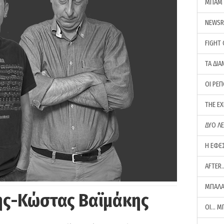
ΜΠΑΜ 
NEWS
FIGHT
ΤΑ ΔΙΑ
ΟΙ ΡΕ
THE E
ΔΥΟ Λ
Η ΕΦΕ
AFTER
ΜΠΑΛΑ
ης-Κώστας Βαϊμάκης
ΟΙ… Μ