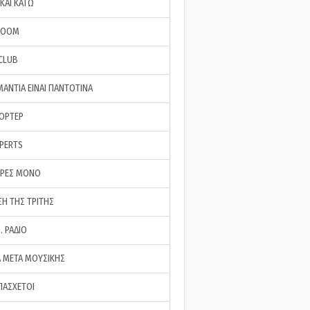
ΚΑΙ ΚΑΤΩ
ROOM
 CLUB
ΜΑΝΤΙΑ ΕΙΝΑΙ ΠΑΝΤΟΤΙΝΑ
ΠΟΡΤΕΡ
XPERTS
ΕΡΕΣ ΜΟΝΟ
ΣΗ ΤΗΣ ΤΡΙΤΗΣ
… ΡΑΔΙΟ
 ΜΕΤΑ ΜΟΥΣΙΚΗΣ
ΠΑΣΧΕΤΟΙ