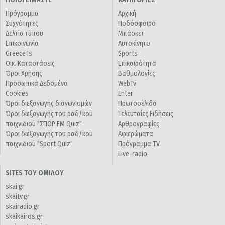
Πρόγραμμα
Αρχική
Συχνότητες
Ποδόσφαιρο
Δελτία τύπου
Μπάσκετ
Επικοινωνία
Αυτοκίνητο
Greece Is
Sports
Οικ. Καταστάσεις
Επικαιρότητα
Όροι Χρήσης
Βαθμολογίες
Προσωπικά Δεδομένα
WebTv
Cookies
Enter
Όροι διεξαγωγής διαγωνισμών
Πρωτοσέλιδα
Όροι διεξαγωγής του ραδ/κού
Τελευταίες Ειδήσεις
παιχνιδιού "ΣΠΟΡ FM Quiz"
Αρθρογραφίες
Όροι διεξαγωγής του ραδ/κού
Αφιερώματα
παιχνιδιού "Sport Quiz"
Πρόγραμμα TV
Live-radio
SITES ΤΟΥ ΟΜΙΛΟΥ
skai.gr
skaitv.gr
skairadio.gr
skaikairos.gr