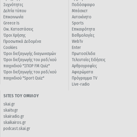
Συχνότητες
Ποδόσφαιρο
Δελτία τύπου
Μπάσκετ
Επικοινωνία
Αυτοκίνητο
Greece Is
Sports
Οικ. Καταστάσεις
Επικαιρότητα
Όροι Χρήσης
Βαθμολογίες
Προσωπικά Δεδομένα
WebTv
Cookies
Enter
Όροι διεξαγωγής διαγωνισμών
Πρωτοσέλιδα
Όροι διεξαγωγής του ραδ/κού
Τελευταίες Ειδήσεις
παιχνιδιού "ΣΠΟΡ FM Quiz"
Αρθρογραφίες
Όροι διεξαγωγής του ραδ/κού
Αφιερώματα
παιχνιδιού "Sport Quiz"
Πρόγραμμα TV
Live-radio
SITES ΤΟΥ ΟΜΙΛΟΥ
skai.gr
skaitv.gr
skairadio.gr
skaikairos.gr
podcast.skai.gr