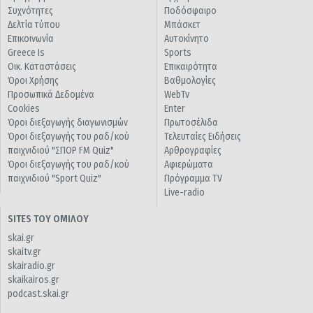
Συχνότητες
Ποδόσφαιρο
Δελτία τύπου
Μπάσκετ
Επικοινωνία
Αυτοκίνητο
Greece Is
Sports
Οικ. Καταστάσεις
Επικαιρότητα
Όροι Χρήσης
Βαθμολογίες
Προσωπικά Δεδομένα
WebTv
Cookies
Enter
Όροι διεξαγωγής διαγωνισμών
Πρωτοσέλιδα
Όροι διεξαγωγής του ραδ/κού
Τελευταίες Ειδήσεις
παιχνιδιού "ΣΠΟΡ FM Quiz"
Αρθρογραφίες
Όροι διεξαγωγής του ραδ/κού
Αφιερώματα
παιχνιδιού "Sport Quiz"
Πρόγραμμα TV
Live-radio
SITES ΤΟΥ ΟΜΙΛΟΥ
skai.gr
skaitv.gr
skairadio.gr
skaikairos.gr
podcast.skai.gr