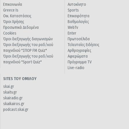
Επικοινωνία
Αυτοκίνητο
Greece Is
Sports
Οικ. Καταστάσεις
Επικαιρότητα
Όροι Χρήσης
Βαθμολογίες
Προσωπικά Δεδομένα
WebTv
Cookies
Enter
Όροι διεξαγωγής διαγωνισμών
Πρωτοσέλιδα
Όροι διεξαγωγής του ραδ/κού
Τελευταίες Ειδήσεις
παιχνιδιού "ΣΠΟΡ FM Quiz"
Αρθρογραφίες
Όροι διεξαγωγής του ραδ/κού
Αφιερώματα
παιχνιδιού "Sport Quiz"
Πρόγραμμα TV
Live-radio
SITES ΤΟΥ ΟΜΙΛΟΥ
skai.gr
skaitv.gr
skairadio.gr
skaikairos.gr
podcast.skai.gr