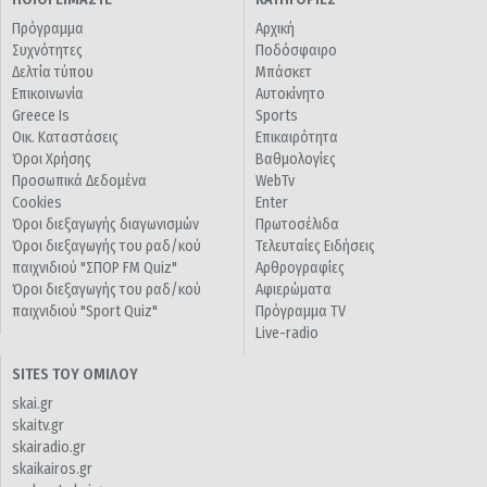
Πρόγραμμα
Αρχική
Συχνότητες
Ποδόσφαιρο
Δελτία τύπου
Μπάσκετ
Επικοινωνία
Αυτοκίνητο
Greece Is
Sports
Οικ. Καταστάσεις
Επικαιρότητα
Όροι Χρήσης
Βαθμολογίες
Προσωπικά Δεδομένα
WebTv
Cookies
Enter
Όροι διεξαγωγής διαγωνισμών
Πρωτοσέλιδα
Όροι διεξαγωγής του ραδ/κού
Τελευταίες Ειδήσεις
παιχνιδιού "ΣΠΟΡ FM Quiz"
Αρθρογραφίες
Όροι διεξαγωγής του ραδ/κού
Αφιερώματα
παιχνιδιού "Sport Quiz"
Πρόγραμμα TV
Live-radio
SITES ΤΟΥ ΟΜΙΛΟΥ
skai.gr
skaitv.gr
skairadio.gr
skaikairos.gr